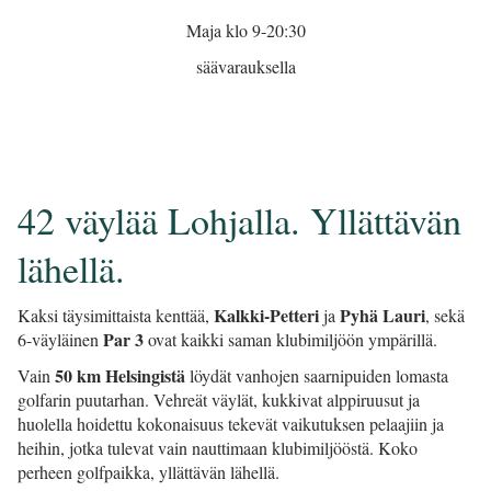
Maja klo 9-20:30
säävarauksella
42 väylää Lohjalla. Yllättävän
lähellä.
Kalkki-Petteri
Pyhä Lauri
Kaksi täysimittaista kenttää,
ja
, sekä
Par 3
6-väyläinen
ovat kaikki saman klubimiljöön ympärillä.
50 km Helsingistä
Vain
löydät vanhojen saarnipuiden lomasta
golfarin puutarhan. Vehreät väylät, kukkivat alppiruusut ja
huolella hoidettu kokonaisuus tekevät vaikutuksen pelaajiin ja
heihin, jotka tulevat vain nauttimaan klubimiljööstä. Koko
perheen golfpaikka, yllättävän lähellä.