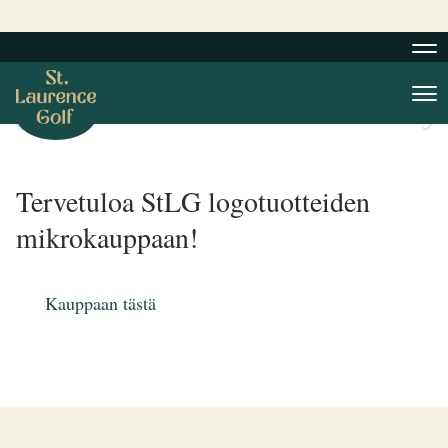
Nav
Nav
42-väyläinen golfarin puutarha
Tervetuloa StLG logotuotteiden
mikrokauppaan!
Kauppaan tästä