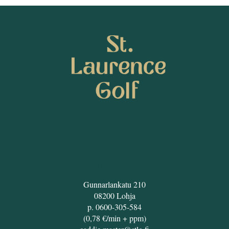
SEURAA MEITÄ
ST. LAURENCE GOLF
Gunnarlankatu 210
08200 Lohja
p. 0600-305-584
(0,78 €/min + ppm)