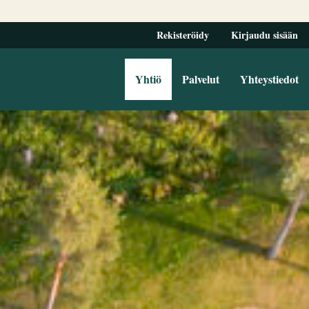
Rekisteröidy
Kirjaudu sisään
Yhtiö
Palvelut
Yhteystiedot