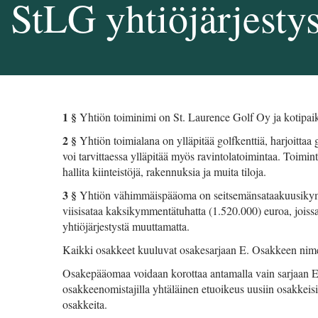
StLG yhtiöjärjesty
1 §
Yhtiön toiminimi on St. Laurence Golf Oy ja kotipa
2 §
Yhtiön toimialana on ylläpitää golfkenttiä, harjoittaa g
voi tarvittaessa ylläpitää myös ravintolatoimintaa. Toimi
hallita kiinteistöjä, rakennuksia ja muita tiloja.
3 §
Yhtiön vähimmäispääoma on seitsemänsataakuusikym
viisisataa kaksikymmentätuhatta (1.520.000) euroa, joiss
yhtiöjärjestystä muuttamatta.
Kaikki osakkeet kuuluvat osakesarjaan E. Osakkeen nimell
Osakepääomaa voidaan korottaa antamalla vain sarjaan E
osakkeenomistajilla yhtäläinen etuoikeus uusiin osakkeis
osakkeita.