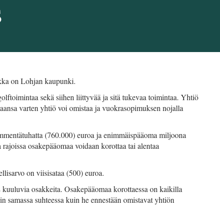
s
ikka on Lohjan kaupunki.
olftoimintaa sekä siihen liittyvää ja sitä tukevaa toimintaa. Yhtiö
ntaansa varten yhtiö voi omistaa ja vuokrasopimuksen nojalla
mentätuhatta (760.000) euroa ja enimmäispääoma miljoona
a rajoissa osakepääomaa voidaan korottaa tai alentaa
isarvo on viisisataa (500) euroa.
 kuuluvia osakkeita. Osakepääomaa korottaessa on kaikilla
iin samassa suhteessa kuin he ennestään omistavat yhtiön