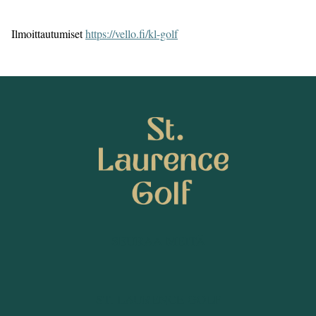
Ilmoittautumiset
https://vello.fi/kl-golf
SEURAA MEITÄ
ST. LAURENCE GOLF