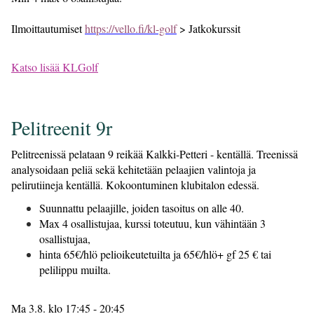
Ilmoittautumiset
https://vello.fi/kl-golf
> Jatkokurssit
Katso lisää KLGolf
Pelitreenit 9r
Pelitreenissä pelataan 9 reikää Kalkki-Petteri - kentällä. Treenissä
analysoidaan peliä sekä kehitetään pelaajien valintoja ja
pelirutiineja kentällä. Kokoontuminen klubitalon edessä.
Suunnattu pelaajille, joiden tasoitus on alle 40.
Max 4 osallistujaa, kurssi toteutuu, kun vähintään 3
osallistujaa,
hinta 65€/hlö pelioikeutetuilta ja 65€/hlö+ gf 25 € tai
pelilippu muilta.
Ma 3.8. klo 17:45 - 20:45