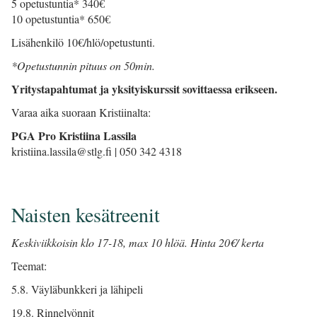
5 opetustuntia* 340€
10 opetustuntia* 650€
Lisähenkilö 10€/hlö/opetustunti.
*Opetustunnin pituus on 50min.
Yritystapahtumat ja yksityiskurssit sovittaessa erikseen.
Varaa aika suoraan Kristiinalta:
PGA Pro Kristiina Lassila
kristiina.lassila@stlg.fi | 050 342 4318
Naisten kesätreenit​​​​​​​
Keskiviikkoisin klo 17-18, max 10 hlöä. Hinta 20€/ kerta
Teemat:
5.8. Väyläbunkkeri ja lähipeli
19.8. Rinnelyönnit