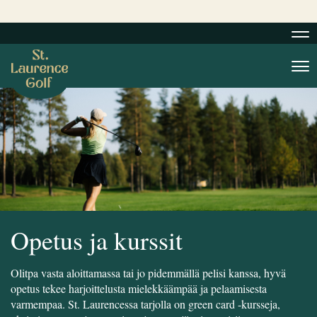
Nav
Nav
Opetus ja kurssit
Olitpa vasta aloittamassa tai jo pidemmällä pelisi kanssa, hyvä
opetus tekee harjoittelusta mielekkäämpää ja pelaamisesta
varmempaa. St. Laurencessa tarjolla on green card -kursseja,