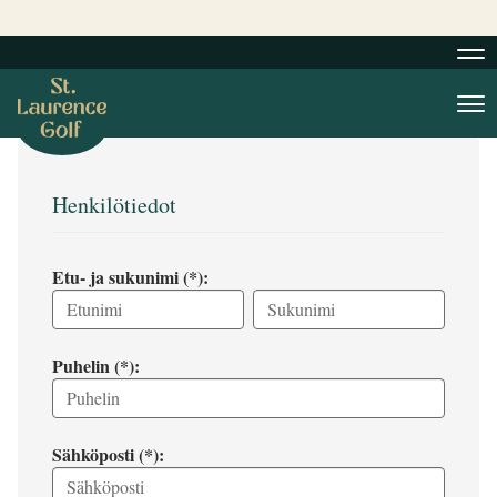
Nav
Nav
Henkilötiedot
Etu- ja sukunimi (*):
Puhelin (*):
Sähköposti (*):