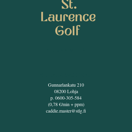
SEURAA MEITÄ
ST. LAURENCE GOLF
Gunnarlankatu 210
08200 Lohja
p. 0600-305-584
(0,78 €/min + ppm)
caddie.master@stlg.fi