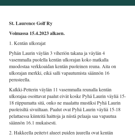
St. Laurence Golf Ry
Voimassa 15.4.2023 alkaen.
1. Kentän ulkorajat
Pyhän Laurin väylän 3 viheriön takana ja väylän 4
vasemmalla puolella kentän ulkorajan koko matkalla
muodostaa verkkoaidan kentän puoleinen reuna. Aita on
ulkorajan merkki, eikä salli vapautumista säännön 16
perusteella.
Kalkki-Petterin väylän 11 vasemmalla reunalla kentän
ulkorajaa osoittavat paalut eivät koske Pyhä Laurin väyliä 15-
18 riippumatta sitä, onko ne maalattu mustiksi Pyhä Laurin
puoleisiltä sivuiltaan. Paalut ovat Pyhä Laurin väyliä 15-18
pelattaessa kiinteitä haittoja ja niistä pelaaja saa vapautua
säännön 16.1 mukaisesti.
2. Hakkeella peitetyt alueet puiden juurella ovat kentän