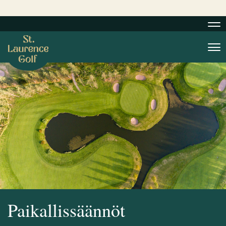
Nav
Nav
Paikallissäännöt