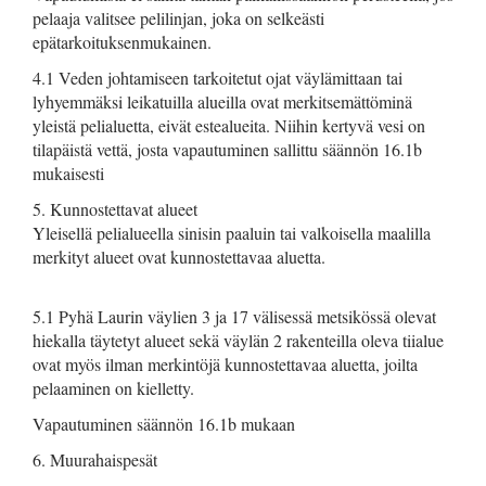
pelaaja valitsee pelilinjan, joka on selkeästi
epätarkoituksenmukainen.
4.1 Veden johtamiseen tarkoitetut ojat väylämittaan tai
lyhyemmäksi leikatuilla alueilla ovat merkitsemättöminä
yleistä pelialuetta, eivät estealueita. Niihin kertyvä vesi on
tilapäistä vettä, josta vapautuminen sallittu säännön 16.1b
mukaisesti
5. Kunnostettavat alueet
Yleisellä pelialueella sinisin paaluin tai valkoisella maalilla
merkityt alueet ovat kunnostettavaa aluetta.
5.1 Pyhä Laurin väylien 3 ja 17 välisessä metsikössä olevat
hiekalla täytetyt alueet sekä väylän 2 rakenteilla oleva tiialue
ovat myös ilman merkintöjä kunnostettavaa aluetta, joilta
pelaaminen on kielletty.
Vapautuminen säännön 16.1b mukaan
6. Muurahaispesät