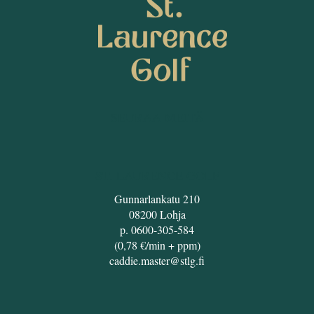
SEURAA MEITÄ
ST. LAURENCE GOLF
Gunnarlankatu 210
08200 Lohja
p. 0600-305-584
(0,78 €/min + ppm)
caddie.master@stlg.fi