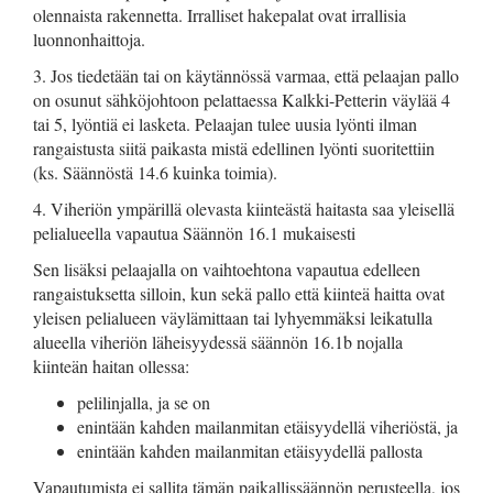
olennaista rakennetta. Irralliset hakepalat ovat irrallisia
luonnonhaittoja.
3. Jos tiedetään tai on käytännössä varmaa, että pelaajan pallo
on osunut sähköjohtoon pelattaessa Kalkki-Petterin väylää 4
tai 5, lyöntiä ei lasketa. Pelaajan tulee uusia lyönti ilman
rangaistusta siitä paikasta mistä edellinen lyönti suoritettiin
(ks. Säännöstä 14.6 kuinka toimia).
4. Viheriön ympärillä olevasta kiinteästä haitasta saa yleisellä
pelialueella vapautua Säännön 16.1 mukaisesti
Sen lisäksi pelaajalla on vaihtoehtona vapautua edelleen
rangaistuksetta silloin, kun sekä pallo että kiinteä haitta ovat
yleisen pelialueen väylämittaan tai lyhyemmäksi leikatulla
alueella viheriön läheisyydessä säännön 16.1b nojalla
kiinteän haitan ollessa:
pelilinjalla, ja se on
enintään kahden mailanmitan etäisyydellä viheriöstä, ja
enintään kahden mailanmitan etäisyydellä pallosta
Vapautumista ei sallita tämän paikallissäännön perusteella, jos