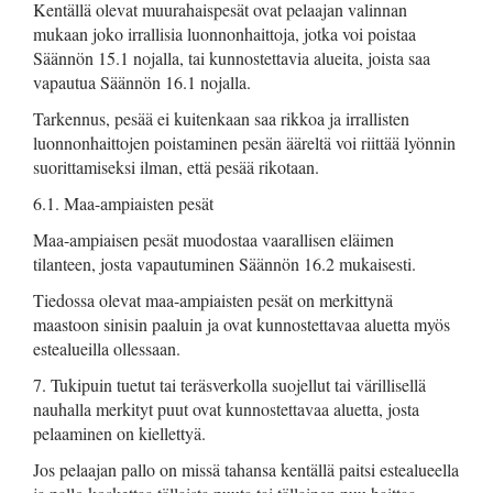
Kentällä olevat muurahaispesät ovat pelaajan valinnan
mukaan joko irrallisia luonnonhaittoja, jotka voi poistaa
Säännön 15.1 nojalla, tai kunnostettavia alueita, joista saa
vapautua Säännön 16.1 nojalla.
Tarkennus, pesää ei kuitenkaan saa rikkoa ja irrallisten
luonnonhaittojen poistaminen pesän ääreltä voi riittää lyönnin
suorittamiseksi ilman, että pesää rikotaan.
6.1. Maa-ampiaisten pesät
Maa-ampiaisen pesät muodostaa vaarallisen eläimen
tilanteen, josta vapautuminen Säännön 16.2 mukaisesti.
Tiedossa olevat maa-ampiaisten pesät on merkittynä
maastoon sinisin paaluin ja ovat kunnostettavaa aluetta myös
estealueilla ollessaan.
7. Tukipuin tuetut tai teräsverkolla suojellut tai värillisellä
nauhalla merkityt puut ovat kunnostettavaa aluetta, josta
pelaaminen on kiellettyä.
Jos pelaajan pallo on missä tahansa kentällä paitsi estealueella