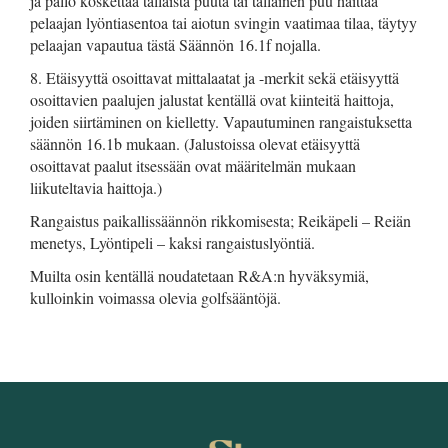
ja pallo koskettaa tällaista puuta tai tällainen puu haittaa
pelaajan lyöntiasentoa tai aiotun svingin vaatimaa tilaa, täytyy
pelaajan vapautua tästä Säännön 16.1f nojalla.
8. Etäisyyttä osoittavat mittalaatat ja -merkit sekä etäisyyttä
osoittavien paalujen jalustat kentällä ovat kiinteitä haittoja,
joiden siirtäminen on kielletty. Vapautuminen rangaistuksetta
säännön 16.1b mukaan. (Jalustoissa olevat etäisyyttä
osoittavat paalut itsessään ovat määritelmän mukaan
liikuteltavia haittoja.)
Rangaistus paikallissäännön rikkomisesta; Reikäpeli – Reiän
menetys, Lyöntipeli – kaksi rangaistuslyöntiä.
Muilta osin kentällä noudatetaan R&A:n hyväksymiä,
kulloinkin voimassa olevia golfsääntöjä.