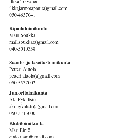
Ilkka Toivanen
ilkkajarmotapani(a)gmail.com
050-4637041
Kipailutoimikunta
Maili Soukka
mailisoukka(a)gmail.com
040-5010358
Sääntö- ja tasoitustoimikunta
Petteri Aittola
petteri.aittola(a)gmail.com
050-5537002
Junioritoimikunta
Aki Pykälistö
aki.pykalisto(a)gmail.com
050-3713000
Klubitoimikunta
Mari Einiö
einio.mari@gmail.com