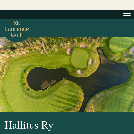
Nav
Nav
Hallitus Ry