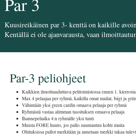
Par 3
Kuusireikäinen par 3- kenttä on kaikille avoi
Kentällä ei ole ajanvarausta, vaan ilmoittaut
Par-3 peliohjeet
Kaikkien ilmoittauduttava pelitoimistossa ennen 1. kierrosta
Max 4 pelaajaa per ryhmä, kaikilla omat mailat, bägi ja gri
Vähintään yksi green cardin omaava pelaaja per ryhmä
Ryhmästä vastaa alimman tasoituksen omaava pelaaja
Ihannepeliaika 4:n ryhmälle yksi tunti
Muista FORE huuto, jos pallo suuntautuu kohti muita
Ohituksissa pallot merkitään ja annetaan merkki takaa tulevill