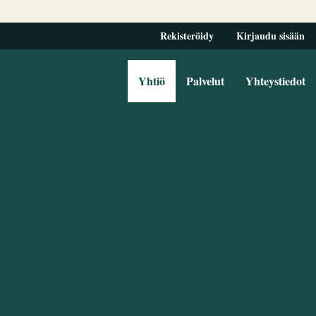
Rekisteröidy
Kirjaudu sisään
Yhtiö
Palvelut
Yhteystiedot