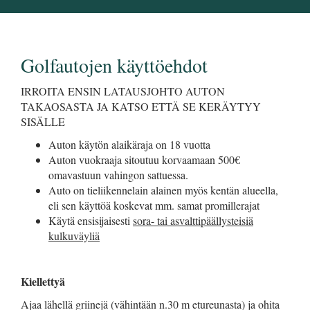
Golfautojen käyttöehdot
IRROITA ENSIN LATAUSJOHTO AUTON
TAKAOSASTA JA KATSO ETTÄ SE KERÄYTYY
SISÄLLE
Auton käytön alaikäraja on 18 vuotta
Auton vuokraaja sitoutuu korvaamaan 500€
omavastuun vahingon sattuessa.
Auto on tieliikennelain alainen myös kentän alueella,
eli sen käyttöä koskevat mm. samat promillerajat
Käytä ensisijaisesti
sora- tai asvalttipäällysteisiä
kulkuväyliä
Kiellettyä
Ajaa lähellä griinejä (vähintään n.30 m etureunasta) ja ohita