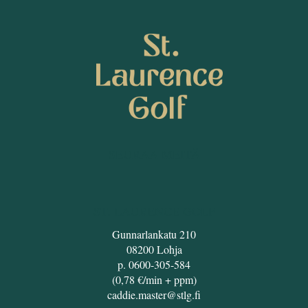
SEURAA MEITÄ
ST. LAURENCE GOLF
Gunnarlankatu 210
08200 Lohja
p. 0600-305-584
(0,78 €/min + ppm)
caddie.master@stlg.fi