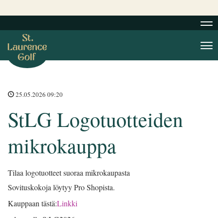
Nav
Nav
25.05.2026 09:20
StLG Logotuotteiden
mikrokauppa
Tilaa logotuotteet suoraa mikrokaupasta
Sovituskokoja löytyy Pro Shopista.
Kauppaan tästä:
Linkki