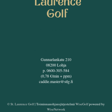
SEURAA MEITÄ
ST. LAURENCE GOLF
Gunnarlankatu 210
08200 Lohja
p. 0600-305-584
(0,78 €/min + ppm)
caddie.master@stlg.fi
© St. Laurence Golf
| Toiminnanohjausjärjestelmä
WiseGolf
powered by
WiseNetwork