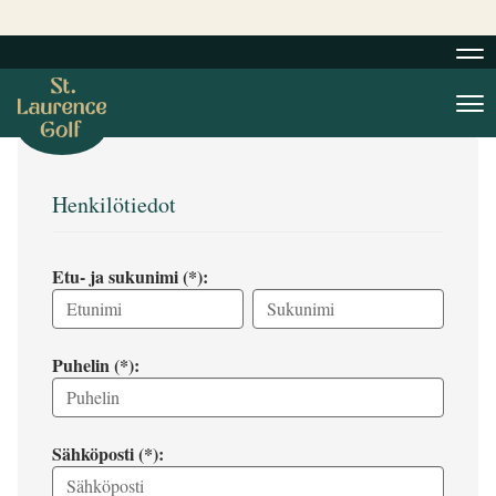
Nav
Nav
Henkilötiedot
Etu- ja sukunimi (*):
Puhelin (*):
Sähköposti (*):