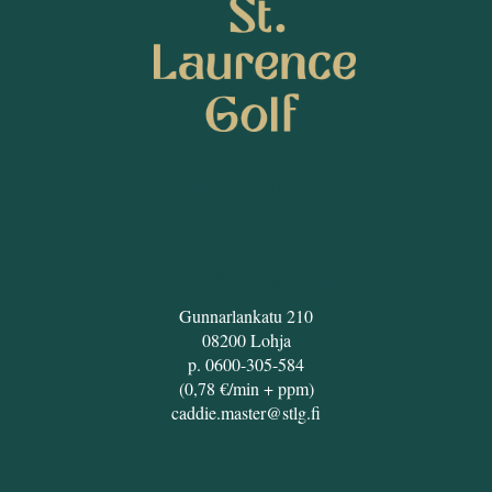
SEURAA MEITÄ
ST. LAURENCE GOLF
Gunnarlankatu 210
08200 Lohja
p. 0600-305-584
(0,78 €/min + ppm)
caddie.master@stlg.fi