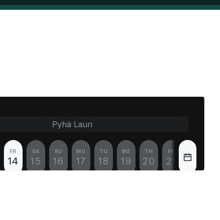
Rekisteröidy
Kirjaudu sisään
Yhtiö
Palvelut
Yhteystiedot