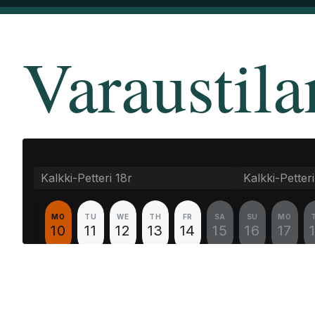
Kentät
Pelaaminen
Seura
Varaustil