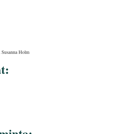
ja Susanna Holm
t:
minta: