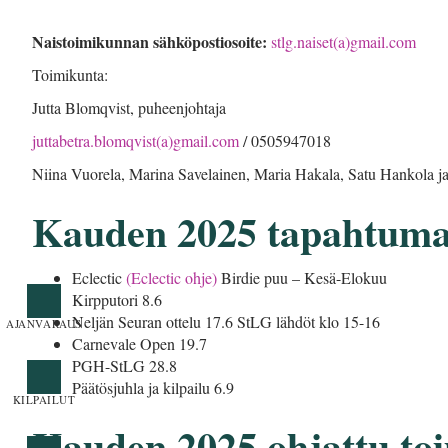
Naistoimikunnan sähköpostiosoite:
stlg.naiset(a)gmail.com
Toimikunta:
Jutta Blomqvist, puheenjohtaja
juttabetra.blomqvist(a)gmail.com
/ 0505947018
Niina Vuorela, Marina Savelainen, Maria Hakala, Satu Hankola 
Kauden 2025 tapahtuma
Eclectic
(Eclectic ohje)
Birdie puu – Kesä-Elokuu
Kirpputori 8.6
Neljän Seuran ottelu 17.6 StLG lähdöt klo 15-16
Carnevale Open 19.7
PGH-StLG 28.8
Päätösjuhla ja kilpailu 6.9
Kauden 2025 ohjattu toi