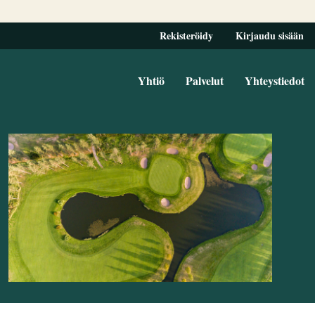
Rekisteröidy
Kirjaudu sisään
Yhtiö
Palvelut
Yhteystiedot