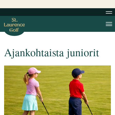
Nav
Nav
Ajankohtaista juniorit