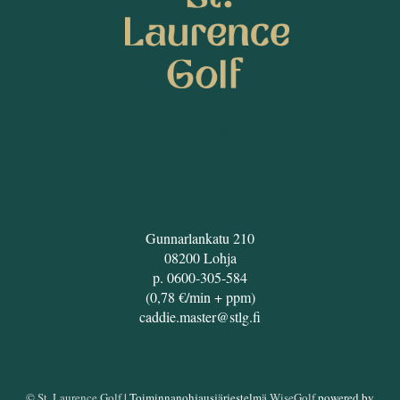
SEURAA MEITÄ
ST. LAURENCE GOLF
Gunnarlankatu 210
08200 Lohja
p. 0600-305-584
(0,78 €/min + ppm)
caddie.master@stlg.fi
© St. Laurence Golf
| Toiminnanohjausjärjestelmä
WiseGolf
powered by