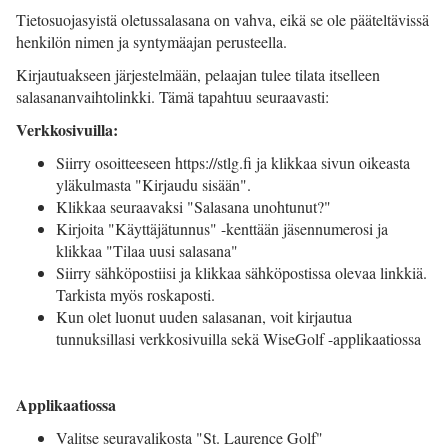
Tietosuojasyistä oletussalasana on vahva, eikä se ole pääteltävissä
henkilön nimen ja syntymäajan perusteella.
Kirjautuakseen järjestelmään, pelaajan tulee tilata itselleen
salasananvaihtolinkki. Tämä tapahtuu seuraavasti:
Verkkosivuilla:
Siirry osoitteeseen https://stlg.fi ja klikkaa sivun oikeasta
yläkulmasta "Kirjaudu sisään".
Klikkaa seuraavaksi "Salasana unohtunut?"
Kirjoita "Käyttäjätunnus" -kenttään jäsennumerosi ja
klikkaa "Tilaa uusi salasana"
Siirry sähköpostiisi ja klikkaa sähköpostissa olevaa linkkiä.
Tarkista myös roskaposti.
Kun olet luonut uuden salasanan, voit kirjautua
tunnuksillasi verkkosivuilla sekä WiseGolf -applikaatiossa
Applikaatiossa
Valitse seuravalikosta "St. Laurence Golf"