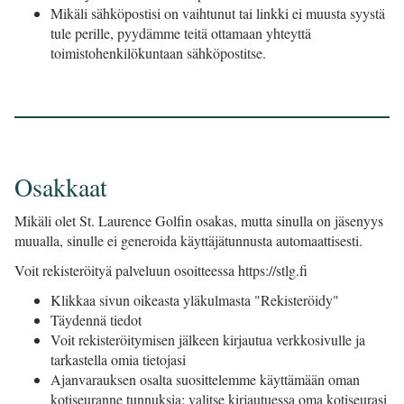
Mikäli sähköpostisi on vaihtunut tai linkki ei muusta syystä
tule perille, pyydämme teitä ottamaan yhteyttä
toimistohenkilökuntaan sähköpostitse.
Osakkaat
Mikäli olet St. Laurence Golfin osakas, mutta sinulla on jäsenyys
muualla, sinulle ei generoida käyttäjätunnusta automaattisesti.
Voit rekisteröityä palveluun osoitteessa https://stlg.fi
Klikkaa sivun oikeasta yläkulmasta "Rekisteröidy"
Täydennä tiedot
Voit rekisteröitymisen jälkeen kirjautua verkkosivulle ja
tarkastella omia tietojasi
Ajanvarauksen osalta suosittelemme käyttämään oman
kotiseuranne tunnuksia: valitse kirjautuessa oma kotiseurasi