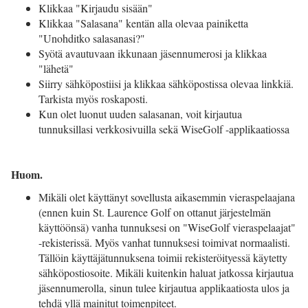
Klikkaa "Kirjaudu sisään"
Klikkaa "Salasana" kentän alla olevaa painiketta
"Unohditko salasanasi?"
Syötä avautuvaan ikkunaan jäsennumerosi ja klikkaa
"lähetä"
Siirry sähköpostiisi ja klikkaa sähköpostissa olevaa linkkiä.
Tarkista myös roskaposti.
Kun olet luonut uuden salasanan, voit kirjautua
tunnuksillasi verkkosivuilla sekä WiseGolf -applikaatiossa
Huom.
Mikäli olet käyttänyt sovellusta aikasemmin vieraspelaajana
(ennen kuin St. Laurence Golf on ottanut järjestelmän
käyttöönsä) vanha tunnuksesi on "WiseGolf vieraspelaajat"
-rekisterissä. Myös vanhat tunnuksesi toimivat normaalisti.
Tällöin käyttäjätunnuksena toimii rekisteröityessä käytetty
sähköpostiosoite. Mikäli kuitenkin haluat jatkossa kirjautua
jäsennumerolla, sinun tulee kirjautua applikaatiosta ulos ja
tehdä yllä mainitut toimenpiteet.