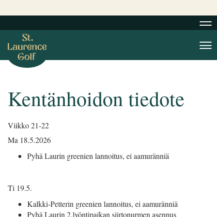
Nav
Nav
Kentänhoidon tiedote
Viikko 21-22
Ma 18.5.2026
Pyhä Laurin greenien lannoitus, ei aamuränniä
Ti 19.5.
Kalkki-Petterin greenien lannoitus, ei aamuränniä
Pyhä Laurin 2.lyöntipaikan siirtonurmen asennus