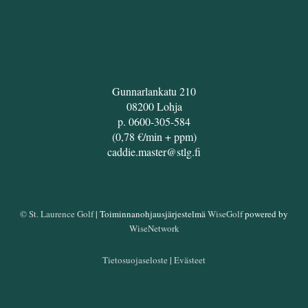
SEURAA MEITÄ
ST. LAURENCE GOLF
Gunnarlankatu 210
08200 Lohja
p. 0600-305-584
(0,78 €/min + ppm)
caddie.master@stlg.fi
© St. Laurence Golf
| Toiminnanohjausjärjestelmä
WiseGolf
powered by
WiseNetwork
Tietosuojaseloste
|
Evästeet