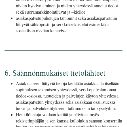
niiden hyödyntäminen ja niiden yhteydessä annetut tiedot
sekä suoramarkkinointiluvat ja –kiellot
asiakaspalvelupuhelujen taltioinnit sekä asiakaspalveluun
liittyvät sähköposti- ja verkkokeskustelut esimerkiksi
sosiaalisen median kanavissa
6. Säännönmukaiset tietolähteet
Asiakkaaseen liittyviä tietoja kerätään asiakkaalta itseltään
sopimuksen tekemisen yhteydessä, verkkopalvelun omat
tiedot -osiossa, tuotteiden ja palvelujen käytön yhteydessä,
asiakaspalvelun yhteydessä sekä asiakkaan osallistuessa
tuote- ja palvelukehitykseen, tutkimuksiin tai kyselyihin.
Henkilötietoja voidaan kerätä ja päivittää myös
rekisterinpitäjän ja sen kanssa kulloinkin samaan konserniin
kuuluvien yritysten muista rekistereistä sekä henkilötietoja