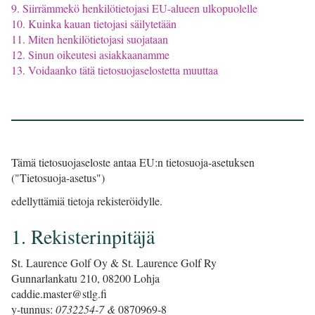
9. Siirrämmekö henkilötietojasi EU-alueen ulkopuolelle
10. Kuinka kauan tietojasi säilytetään
11. Miten henkilötietojasi suojataan
12. Sinun oikeutesi asiakkaanamme
13. Voidaanko tätä tietosuojaselostetta muuttaa
Tämä tietosuojaseloste antaa EU:n tietosuoja-asetuksen
("Tietosuoja-asetus")
edellyttämiä tietoja rekisteröidylle.
1. Rekisterinpitäjä
St. Laurence Golf Oy & St. Laurence Golf Ry
Gunnarlankatu 210, 08200 Lohja
caddie.master@stlg.fi
y-tunnus:
0732254-7 &
0870969-8