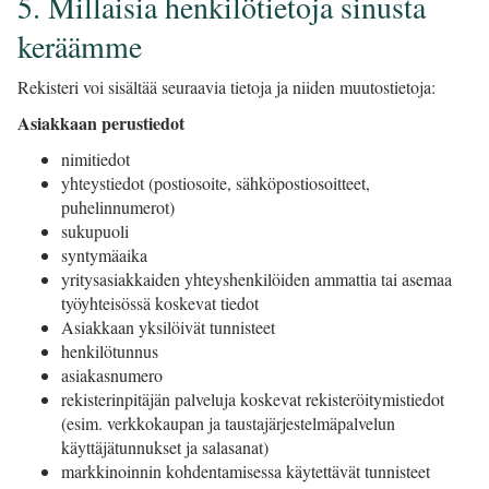
5. Millaisia henkilötietoja sinusta
keräämme
Rekisteri voi sisältää seuraavia tietoja ja niiden muutostietoja:
Asiakkaan perustiedot
nimitiedot
yhteystiedot (postiosoite, sähköpostiosoitteet,
puhelinnumerot)
sukupuoli
syntymäaika
yritysasiakkaiden yhteyshenkilöiden ammattia tai asemaa
työyhteisössä koskevat tiedot
Asiakkaan yksilöivät tunnisteet
henkilötunnus
asiakasnumero
rekisterinpitäjän palveluja koskevat rekisteröitymistiedot
(esim. verkkokaupan ja taustajärjestelmäpalvelun
käyttäjätunnukset ja salasanat)
markkinoinnin kohdentamisessa käytettävät tunnisteet