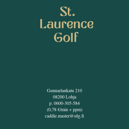
SEURAA MEITÄ
ST. LAURENCE GOLF
Gunnarlankatu 210
08200 Lohja
p. 0600-305-584
(0,78 €/min + ppm)
caddie.master@stlg.fi