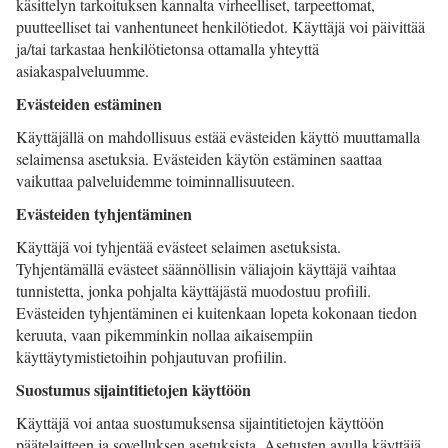
käsittelyn tarkoituksen kannalta virheelliset, tarpeettomat,
puutteelliset tai vanhentuneet henkilötiedot. Käyttäjä voi päivittää
ja/tai tarkastaa henkilötietonsa ottamalla yhteyttä
asiakaspalveluumme.
Evästeiden estäminen
Käyttäjällä on mahdollisuus estää evästeiden käyttö muuttamalla
selaimensa asetuksia. Evästeiden käytön estäminen saattaa
vaikuttaa palveluidemme toiminnallisuuteen.
Evästeiden tyhjentäminen
Käyttäjä voi tyhjentää evästeet selaimen asetuksista.
Tyhjentämällä evästeet säännöllisin väliajoin käyttäjä vaihtaa
tunnistetta, jonka pohjalta käyttäjästä muodostuu profiili.
Evästeiden tyhjentäminen ei kuitenkaan lopeta kokonaan tiedon
keruuta, vaan pikemminkin nollaa aikaisempiin
käyttäytymistietoihin pohjautuvan profiilin.
Suostumus sijaintitietojen käyttöön
Käyttäjä voi antaa suostumuksensa sijaintitietojen käyttöön
päätelaitteen ja sovelluksen asetuksista. Asetusten avulla käyttäjä