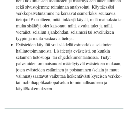
henkilökohtaisten asetuksien ja määrityksien tallentaminen
sekä sivustojemme toiminnan analysointi. Käyttäessäsi
verkkopalveluitamme ne keräävät esimerkiksi seuraavia
tietoja: IP-osoitteen, mitä linkkejä käytät, mitä mainoksia tai
muita sisältöjä olet katsonut, miltä sivulta tulet ja millä
vierailet, selailun ajankohdan, selaimesi tai sovelluksen
tyypin ja muita vastaavia tietoja.
Evästeiden käyttöä voit säädellä esimerkiksi selaimien
hallintotoiminnoista. Lisätietoja evästeistä on kunkin
selaimen tietosuoja- tai ohjedokumentaatiossa. Tietyt
palveluiden ominaisuudet määräytyvät evästeiden mukaan,
joten evästeiden estäminen ja poistaminen (selain ja muut
valinnat) saattavat vaikuttaa heikentävästi kyseisen verkko-
tai mobiiliapplikaatiopalvelun toiminnallisuuteen ja
käyttökokemukseen.​​​​​​​