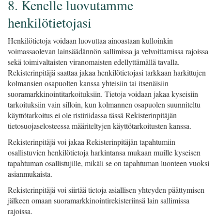
8. Kenelle luovutamme
henkilötietojasi
Henkilötietoja voidaan luovuttaa ainoastaan kulloinkin
voimassaolevan lainsäädännön sallimissa ja velvoittamissa rajoissa
sekä toimivaltaisten viranomaisten edellyttämällä tavalla.
Rekisterinpitäjä saattaa jakaa henkilötietojasi tarkkaan harkittujen
kolmansien osapuolten kanssa yhteisiin tai itsenäisiin
suoramarkkinointitarkoituksiin. Tietoja voidaan jakaa kyseisiin
tarkoituksiin vain silloin, kun kolmannen osapuolen suunniteltu
käyttötarkoitus ei ole ristiriidassa tässä Rekisterinpitäjän
tietosuojaselosteessa määriteltyjen käyttötarkoitusten kanssa.
Rekisterinpitäjä voi jakaa Rekisterinpitäjän tapahtumiin
osallistuvien henkilötietoja harkintansa mukaan muille kyseisen
tapahtuman osallistujille, mikäli se on tapahtuman luonteen vuoksi
asianmukaista.
Rekisterinpitäjä voi siirtää tietoja asiallisen yhteyden päättymisen
jälkeen omaan suoramarkkinointirekisteriinsä lain sallimissa
rajoissa.