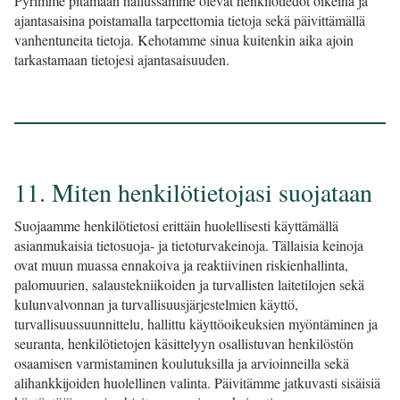
​​​​​​​Pyrimme pitämään hallussamme olevat henkilötiedot oikeina ja
ajantasaisina poistamalla tarpeettomia tietoja sekä päivittämällä
vanhentuneita tietoja. Kehotamme sinua kuitenkin aika ajoin
tarkastamaan tietojesi ajantasaisuuden.
11. Miten henkilötietojasi suojataan
Suojaamme henkilötietosi erittäin huolellisesti käyttämällä
asianmukaisia tietosuoja- ja tietoturvakeinoja. Tällaisia keinoja
ovat muun muassa ennakoiva ja reaktiivinen riskienhallinta,
palomuurien, salaustekniikoiden ja turvallisten laitetilojen sekä
kulunvalvonnan ja turvallisuusjärjestelmien käyttö,
turvallisuussuunnittelu, hallittu käyttöoikeuksien myöntäminen ja
seuranta, henkilötietojen käsittelyyn osallistuvan henkilöstön
osaamisen varmistaminen koulutuksilla ja arvioinneilla sekä
alihankkijoiden huolellinen valinta. Päivitämme jatkuvasti sisäisiä