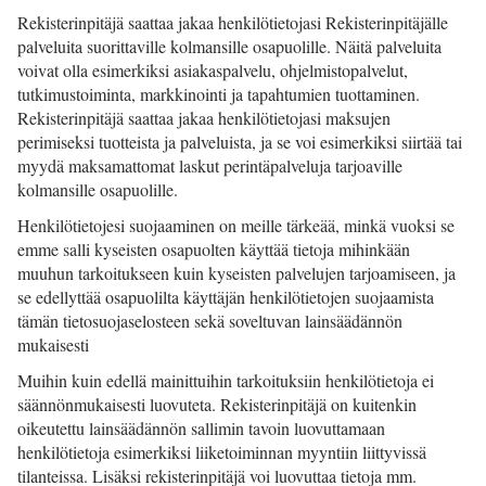
Rekisterinpitäjä saattaa jakaa henkilötietojasi Rekisterinpitäjälle
palveluita suorittaville kolmansille osapuolille. Näitä palveluita
voivat olla esimerkiksi asiakaspalvelu, ohjelmistopalvelut,
tutkimustoiminta, markkinointi ja tapahtumien tuottaminen.
Rekisterinpitäjä saattaa jakaa henkilötietojasi maksujen
perimiseksi tuotteista ja palveluista, ja se voi esimerkiksi siirtää tai
myydä maksamattomat laskut perintäpalveluja tarjoaville
kolmansille osapuolille.
Henkilötietojesi suojaaminen on meille tärkeää, minkä vuoksi se
emme salli kyseisten osapuolten käyttää tietoja mihinkään
muuhun tarkoitukseen kuin kyseisten palvelujen tarjoamiseen, ja
se edellyttää osapuolilta käyttäjän henkilötietojen suojaamista
tämän tietosuojaselosteen sekä soveltuvan lainsäädännön
mukaisesti
Muihin kuin edellä mainittuihin tarkoituksiin henkilötietoja ei
säännönmukaisesti luovuteta. Rekisterinpitäjä on kuitenkin
oikeutettu lainsäädännön sallimin tavoin luovuttamaan
henkilötietoja esimerkiksi liiketoiminnan myyntiin liittyvissä
tilanteissa. Lisäksi rekisterinpitäjä voi luovuttaa tietoja mm.