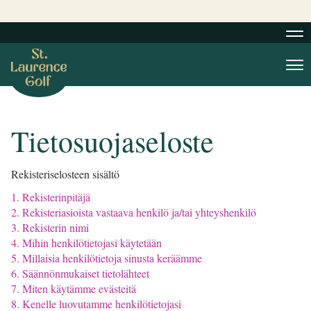
Nav
Nav
Tietosuojaseloste
Rekisteriselosteen sisältö
1. Rekisterinpitäjä
2. Rekisteriasioista vastaava henkilö ja/tai yhteyshenkilö
3. Rekisterin nimi
4. Mihin henkilötietojasi käytetään
5. Millaisia henkilötietoja sinusta keräämme
6. Säännönmukaiset tietolähteet
7. Miten käytämme evästeitä
8. Kenelle luovutamme henkilötietojasi