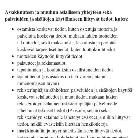
Asiakkuuteen ja muuhun asialliseen yhteyteen sekä
palveluiden ja sisältöjen käyttämiseen liittyvät tiedot, kuten:
ostamista koskevat tiedot, kuten ostettuja tuotteita ja
palveluita koskevat tiedot, mukaan lukien tuotteiden
takuutiedot, sekä maksamista, laskutusta ja perintää
koskevat tarpeelliset tiedot, kuten luottokorttitiedot
tuotteiden käyttöön liittyvät tiedot
palautteet ja reklamaatiot
tapahtumien ja koulutuksiin osallistuneiden tiedot
sijaintitiedot (jos asiakas on tätä varten antanut
nimenomaisen luvan)
rekisterinpitäjän sähköisten palveluiden ja sisältöjen käyttöä
koskevat selailutiedot ja muut tiedot, mukaan lukien
rekisteröidyn selaimen rekisterinpitäjän palvelimelle
lähettämät tekniset tiedot (IP-osoite, selain) sekä
rekisteröidyn selaimelle lähetetyt evästeet ja niihin liittyvät
tiedot, mikäli evästeisiin liitetään henkilötietoja
markkinointiin ja myynninedistämiseen liittyvät tiedot,
kuten rekisteröityyn kohdistetut markkinointitoimenpiteet,