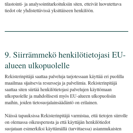
tilastointi- ja analysointitarkoituksiin siten, etteivät luovutettava
tiedot ole yhdistettävissä yksittäiseen henkilöön.
9. Siirrämmekö henkilötietojasi EU-
alueen ulkopuolelle
Rekisterinpitäjä saattaa palveluja tarjotessaan käyttää eri puolilla
maailmaa sijaitsevia resursseja ja palvelimia. Rekisterinpitäjä
saattaa siten siirtää henkilötietojasi palvelujen käyttömaan
ulkopuolelle ja mahdollisesti myös EU-alueen ulkopuolisiin
maihin, joiden tietosuojalainsäädäntö on erilainen.
Näissä tapauksissa Rekisterinpitäjä varmistaa, että tietojen siirrolle
on olemassa oikeusperusta ja että käyttäjän henkilötiedot
suojataan esimerkiksi käyttämällä (tarvittaessa) asianmukaisten