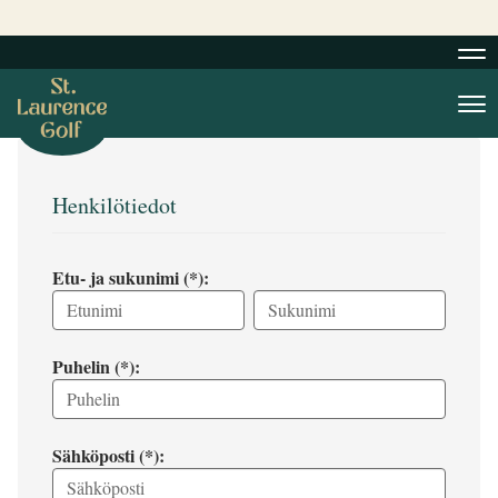
Nav
Nav
Henkilötiedot
Etu- ja sukunimi (*):
Puhelin (*):
Sähköposti (*):