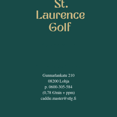
SEURAA MEITÄ
ST. LAURENCE GOLF
Gunnarlankatu 210
08200 Lohja
p. 0600-305-584
(0,78 €/min + ppm)
caddie.master@stlg.fi