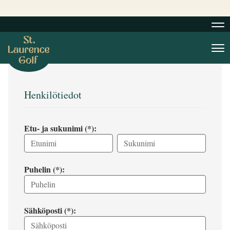
Nav
Nav
Henkilötiedot
Etu- ja sukunimi (*):
Puhelin (*):
Sähköposti (*):