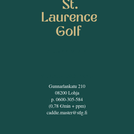
SEURAA MEITÄ
ST. LAURENCE GOLF
Gunnarlankatu 210
08200 Lohja
p. 0600-305-584
(0,78 €/min + ppm)
caddie.master@stlg.fi