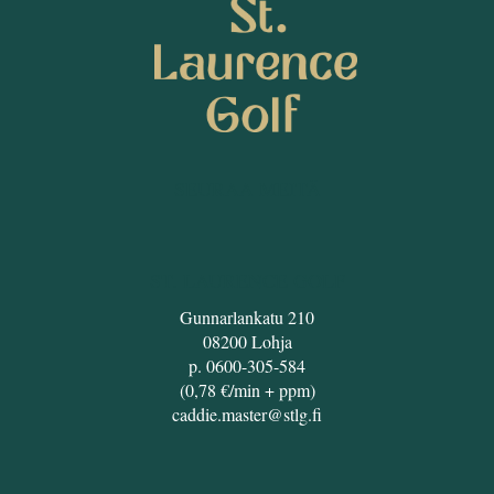
SEURAA MEITÄ
ST. LAURENCE GOLF
Gunnarlankatu 210
08200 Lohja
p. 0600-305-584
(0,78 €/min + ppm)
caddie.master@stlg.fi