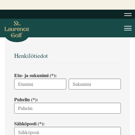
Nav
Nav
Henkilötiedot
Etu- ja sukunimi (*):
Puhelin (*):
Sähköposti (*):