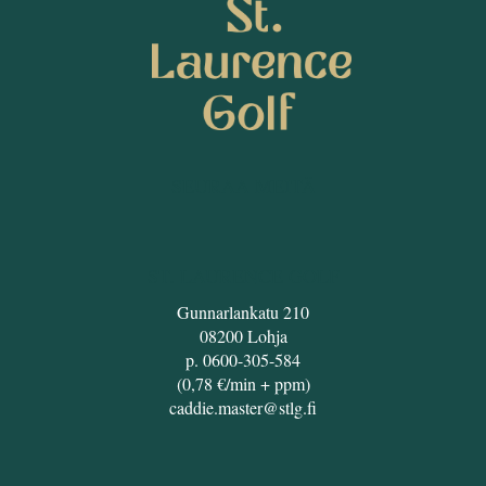
SEURAA MEITÄ
ST. LAURENCE GOLF
Gunnarlankatu 210
08200 Lohja
p. 0600-305-584
(0,78 €/min + ppm)
caddie.master@stlg.fi