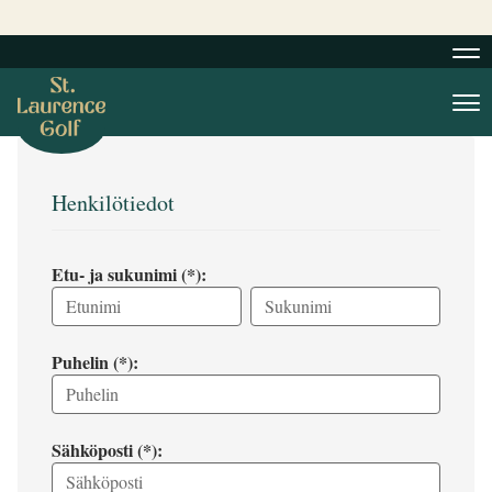
Nav
Nav
Henkilötiedot
Etu- ja sukunimi (*):
Puhelin (*):
Sähköposti (*):