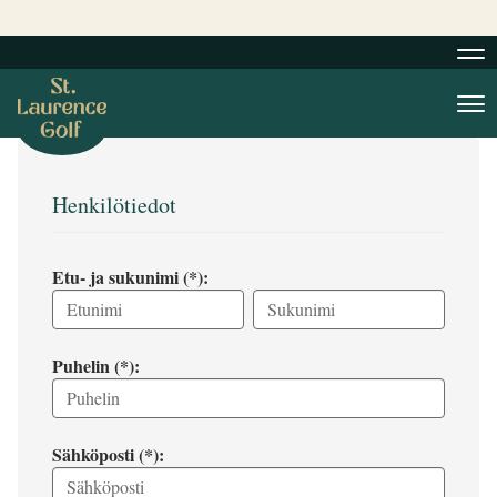
Nav
Nav
Henkilötiedot
Etu- ja sukunimi (*):
Puhelin (*):
Sähköposti (*):