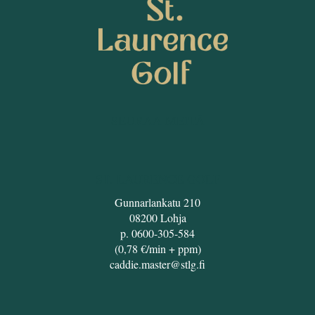
SEURAA MEITÄ
ST. LAURENCE GOLF
Gunnarlankatu 210
08200 Lohja
p. 0600-305-584
(0,78 €/min + ppm)
caddie.master@stlg.fi