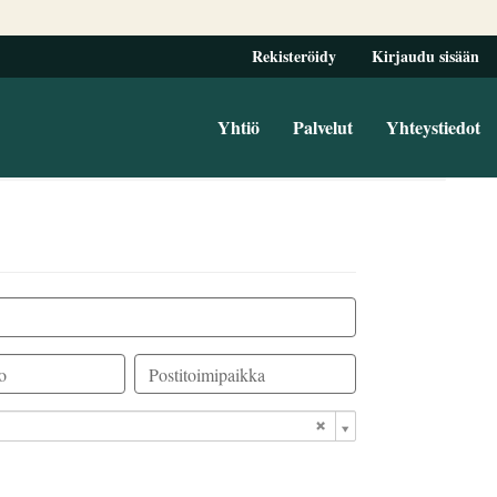
Rekisteröidy
Kirjaudu sisään
Yhtiö
Palvelut
Yhteystiedot