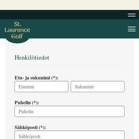
Nav
Nav
Henkilötiedot
Etu- ja sukunimi (*):
Puhelin (*):
Sähköposti (*):