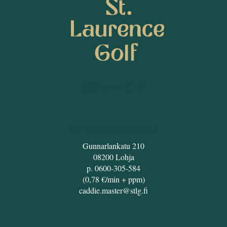
SEURAA MEITÄ
ST. LAURENCE GOLF
Gunnarlankatu 210
08200 Lohja
p. 0600-305-584
(0,78 €/min + ppm)
caddie.master@stlg.fi