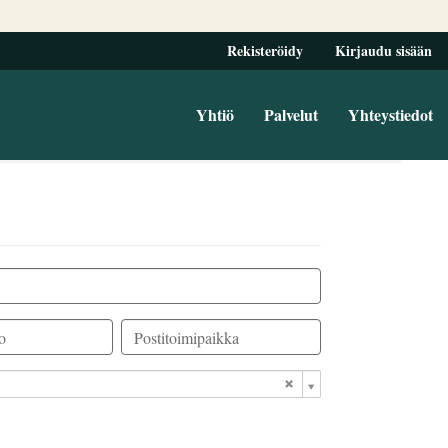
Rekisteröidy
Kirjaudu sisään
Yhtiö
Palvelut
Yhteystiedot