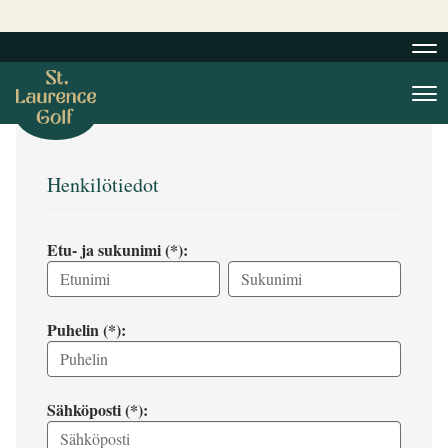
Nav
Nav
Henkilötiedot
Etu- ja sukunimi (*):
Puhelin (*):
Sähköposti (*):