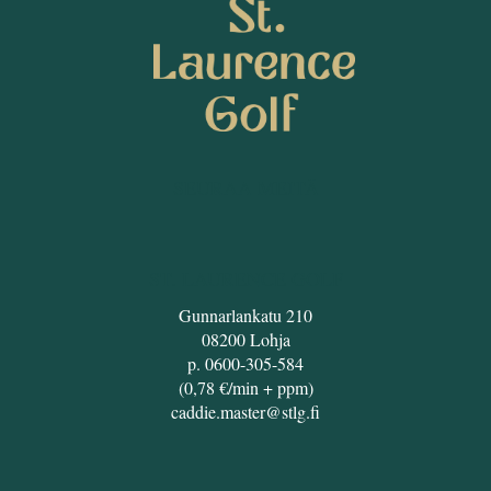
SEURAA MEITÄ
ST. LAURENCE GOLF
Gunnarlankatu 210
08200 Lohja
p. 0600-305-584
(0,78 €/min + ppm)
caddie.master@stlg.fi