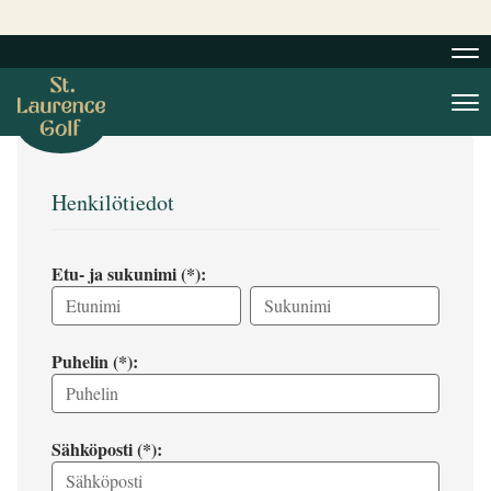
Nav
Nav
Henkilötiedot
Etu- ja sukunimi (*):
Puhelin (*):
Sähköposti (*):