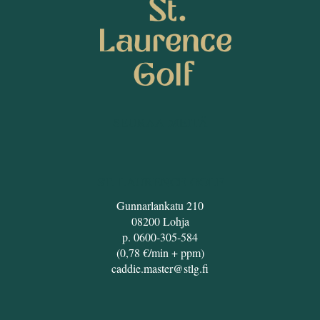
SEURAA MEITÄ
ST. LAURENCE GOLF
Gunnarlankatu 210
08200 Lohja
p. 0600-305-584
(0,78 €/min + ppm)
caddie.master@stlg.fi