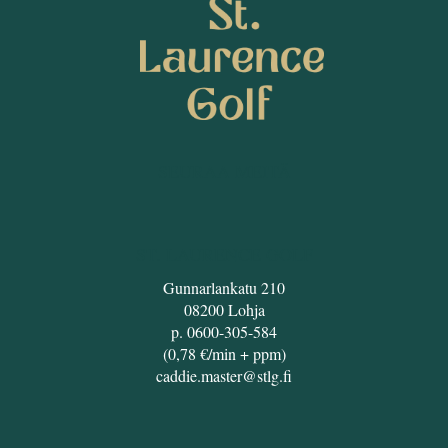
SEURAA MEITÄ
ST. LAURENCE GOLF
Gunnarlankatu 210
08200 Lohja
p. 0600-305-584
(0,78 €/min + ppm)
caddie.master@stlg.fi