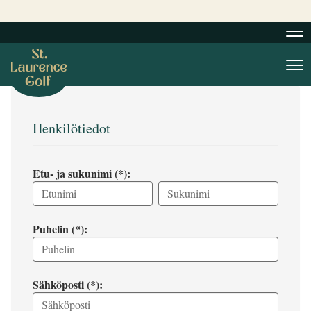
Nav
Nav
Henkilötiedot
Etu- ja sukunimi (*):
Puhelin (*):
Sähköposti (*):