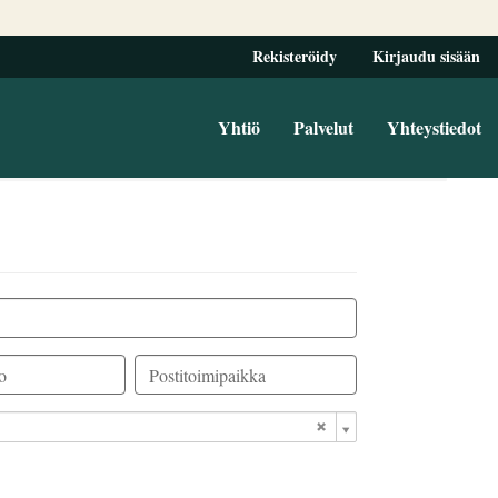
Rekisteröidy
Kirjaudu sisään
Yhtiö
Palvelut
Yhteystiedot