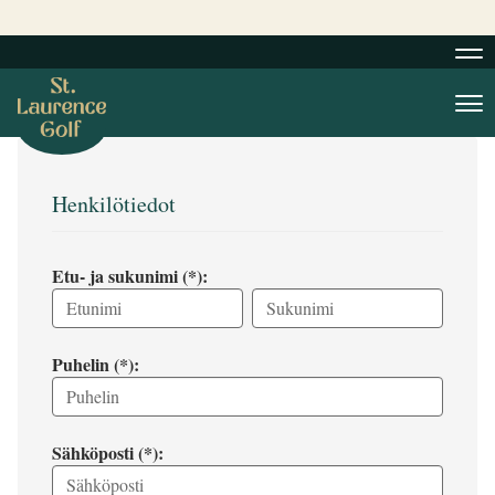
Nav
Nav
Henkilötiedot
Etu- ja sukunimi (*):
Puhelin (*):
Sähköposti (*):