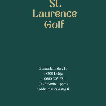
SEURAA MEITÄ
ST. LAURENCE GOLF
Gunnarlankatu 210
08200 Lohja
p. 0600-305-584
(0,78 €/min + ppm)
caddie.master@stlg.fi